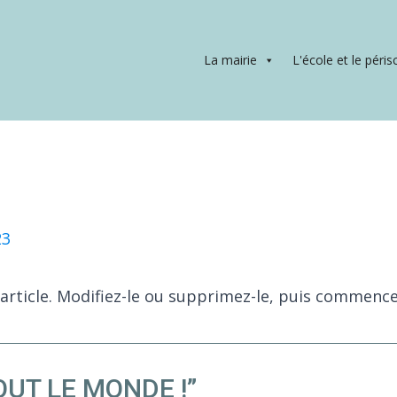
La mairie
L'école et le péris
23
rticle. Modifiez-le ou supprimez-le, puis commencez
OUT LE MONDE !”